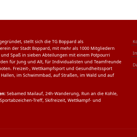
gegründet, stellt sich die TG Boppard als
K
Verein der Stadt Boppard, mit mehr als 1000 Mitgliedern
I
l und Spaß in sieben Abteilungen mit einem Potpourri
rden für Jung und Alt, für Individualisten und Teamfreunde
D
boten. Freizeit-, Wettkampfsport und Gesundheitssport
n Hallen, im Schwimmbad, auf Straßen, im Wald und auf
en:
Sebamed Mailauf, 24h-Wanderung, Run an die Kohle,
portabzeichen-Treff, Skifreizeit, Wettkampf- und