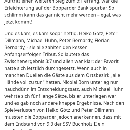
Auftritt einen weiteren Sieg zum 3:1 errang, war die
Erleichterung auf der Bopparder Bank spürbar. So
schlimm kann das gar nicht mehr werden – egal, was
jetzt kommt!
Und es kam, es kam sogar heftig. Heiko Götz, Peter
Dillmann, Michael Huhn, Peter Bernardy, Florian
Bernardy, - sie alle zahlten den kessen
Anfangserfolgen Tribut. So lautete das
Zwischenergebnis 3:7 und allen war klar: der Favorit
hatte sich letztlich durchgesetzt. Wenn auch in
manchen Duellen die Gäste aus dem Ortsbezirk „alle
Hände voll zu tun“ hatten. Nicolai Born unterlag nur
hauchdünn im Entscheidungssatz, auch Michael Huhn
wehrte sich fünf lange Sätze, bis er unterlegen war,
und es gab noch andere knappe Ergebnisse. Nach den
Spielverlusten von Heiko Götz und Peter Dillmann
mussten die Bopparder jedoch anerkennen, dass mit
dem Endstand von 9:3 der SSV Buchholz II ein